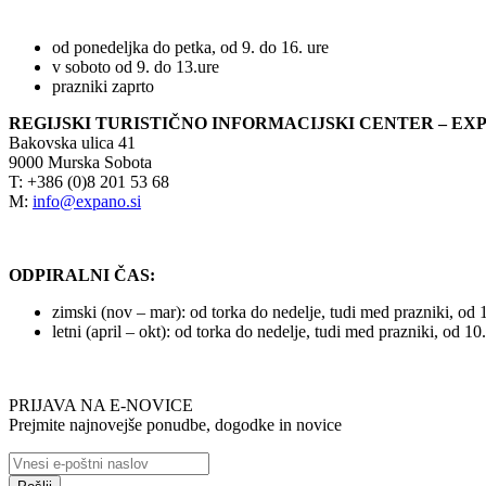
od ponedeljka do petka, od 9. do 16. ure
v soboto od 9. do 13.ure
prazniki zaprto
REGIJSKI TURISTIČNO INFORMACIJSKI CENTER – EX
Bakovska ulica 41
9000 Murska Sobota
T: +386 (0)8 201 53 68
M:
info@expano.si
ODPIRALNI ČAS:
zimski (nov – mar): od torka do nedelje, tudi med prazniki, od 
letni (april – okt): od torka do nedelje, tudi med prazniki, od 10
PRIJAVA NA E-NOVICE
Prejmite najnovejše ponudbe, dogodke in novice