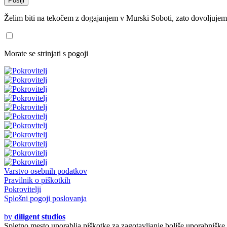
Želim biti na tekočem z dogajanjem v Murski Soboti, zato dovoljujem
Morate se strinjati s pogoji
Varstvo osebnih podatkov
Pravilnik o piškotkih
Pokrovitelji
Splošni pogoji poslovanja
© 2020 - 2021
by
diligent studios
Spletno mesto uporablja piškotke za zagotavljanje boljše uporabniške i