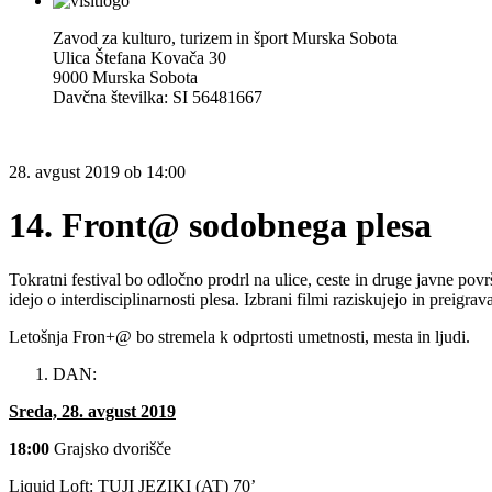
Zavod za kulturo, turizem in šport Murska Sobota
Ulica Štefana Kovača 30
9000 Murska Sobota
Davčna številka: SI 56481667
28.
avgust 2019
ob
14:00
14. Front@ sodobnega plesa
Tokratni festival bo odločno prodrl na ulice, ceste in druge javne povr
idejo o interdisciplinarnosti plesa. Izbrani filmi raziskujejo in prei
Letošnja Fron+@ bo stremela k odprtosti umetnosti, mesta in ljudi.
DAN:
Sreda, 28. avgust 2019
18:00
Grajsko dvorišče
Liquid Loft: TUJI JEZIKI (AT) 70’