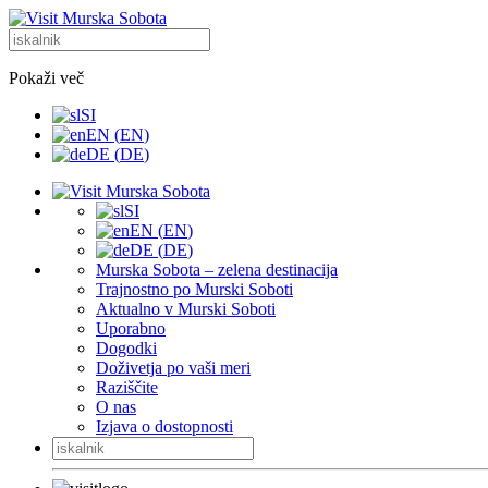
Pokaži več
SI
EN
(
EN
)
DE
(
DE
)
SI
EN
(
EN
)
DE
(
DE
)
Murska Sobota – zelena destinacija
Trajnostno po Murski Soboti
Aktualno v Murski Soboti
Uporabno
Dogodki
Doživetja po vaši meri
Raziščite
O nas
Izjava o dostopnosti