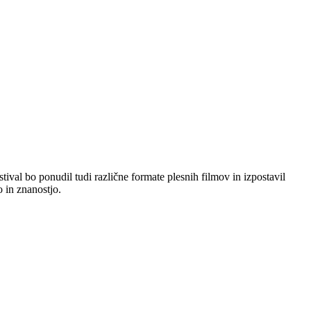
tival bo ponudil tudi različne formate plesnih filmov in izpostavil
o in znanostjo.