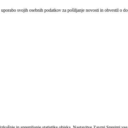
 uporabo svojih osebnih podatkov za pošiljanje novosti in obvestil o 
zkušnje in spremljanje statistike obiska.
Nastavitve
Zavrni
Sprejmi vse