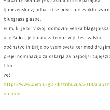
Alabama Monroe je strastna in srce parajoča
ljubezenska zgodba, ki se odvrti ob zvokih izvirn
bluegrass glasbe.
Film, ki je bil v svoji domovini velika blagajniška
uspešnica, je kmalu zatem osvojil festivalsko
občinstvo in žirije po vsem svetu ter med drugi
prejel nominacijo za oskarja za najboljši tujejezi
film.
več:
https://www.demiurg.si/distribucija/2014/alaba
monroe