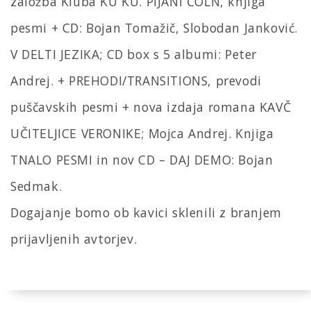
založba Kluba KU KU. PIJANI ČOLN, knjiga
pesmi + CD: Bojan Tomažič, Slobodan Janković.
V DELTI JEZIKA; CD box s 5 albumi: Peter
Andrej. + PREHODI/TRANSITIONS, prevodi
puščavskih pesmi + nova izdaja romana KAVČ
UČITELJICE VERONIKE; Mojca Andrej. Knjiga
TNALO PESMI in nov CD – DAJ DEMO: Bojan
Sedmak.
Dogajanje bomo ob kavici sklenili z branjem
prijavljenih avtorjev.