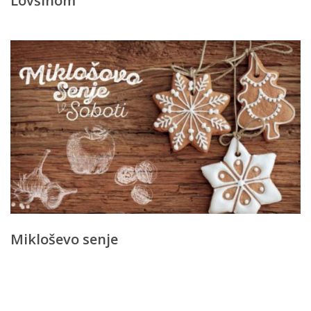
Lovšinom
Mikloševo senje