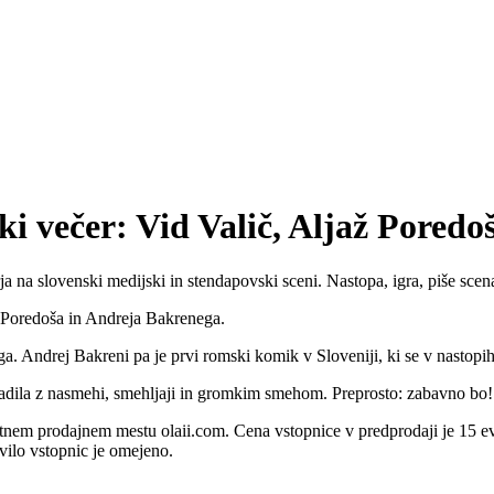
i večer: Vid Valič, Aljaž Poredo
arja na slovenski medijski in stendapovski sceni. Nastopa, igra, piše sce
 Poredoša in Andreja Bakrenega.
a. Andrej Bakreni pa je prvi romski komik v Sloveniji, ki se v nastopih
agradila z nasmehi, smehljaji in gromkim smehom. Preprosto: zabavno bo!
tnem prodajnem mestu olaii.com. Cena vstopnice v predprodaji je 15 e
vilo vstopnic je omejeno.