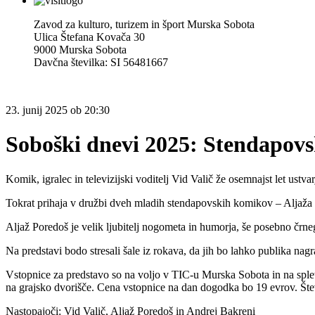
Zavod za kulturo, turizem in šport Murska Sobota
Ulica Štefana Kovača 30
9000 Murska Sobota
Davčna številka: SI 56481667
23.
junij 2025
ob
20:30
Soboški dnevi 2025: Stendapovsk
Komik, igralec in televizijski voditelj Vid Valič že osemnajst let ustv
Tokrat prihaja v družbi dveh mladih stendapovskih komikov – Aljaža
Aljaž Poredoš je velik ljubitelj nogometa in humorja, še posebno črneg
Na predstavi bodo stresali šale iz rokava, da jih bo lahko publika n
Vstopnice za predstavo so na voljo v TIC-u Murska Sobota in na sple
na grajsko dvorišče. Cena vstopnice na dan dogodka bo 19 evrov. Šte
Nastopajoči: Vid Valič, Aljaž Poredoš in Andrej Bakreni