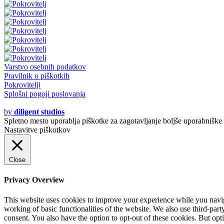
Varstvo osebnih podatkov
Pravilnik o piškotkih
Pokrovitelji
Splošni pogoji poslovanja
© 2020 - 2021
by
diligent studios
Spletno mesto uporablja piškotke za zagotavljanje boljše uporabniške i
Nastavitve piškotkov
Close
Privacy Overview
This website uses cookies to improve your experience while you navigat
working of basic functionalities of the website. We also use third-pa
consent. You also have the option to opt-out of these cookies. But op