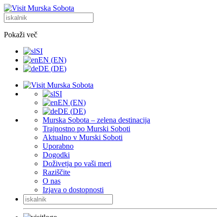
Pokaži več
SI
EN
(
EN
)
DE
(
DE
)
SI
EN
(
EN
)
DE
(
DE
)
Murska Sobota – zelena destinacija
Trajnostno po Murski Soboti
Aktualno v Murski Soboti
Uporabno
Dogodki
Doživetja po vaši meri
Raziščite
O nas
Izjava o dostopnosti