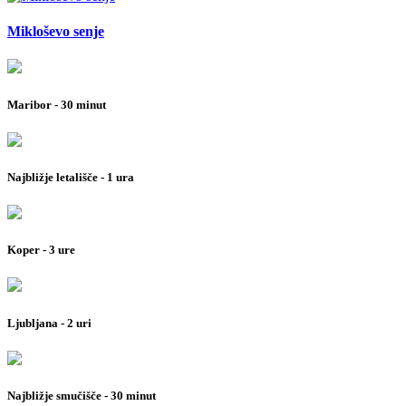
Mikloševo senje
Maribor - 30 minut
Najbližje letališče - 1 ura
Koper - 3 ure
Ljubljana - 2 uri
Najbližje smučišče - 30 minut