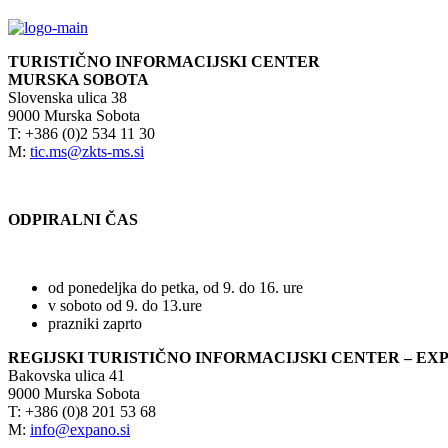
TURISTIČNO INFORMACIJSKI CENTER
MURSKA SOBOTA
Slovenska ulica 38
9000 Murska Sobota
T: +386 (0)2 534 11 30
M:
tic.ms@zkts-ms.si
ODPIRALNI ČAS
od ponedeljka do petka, od 9. do 16. ure
v soboto od 9. do 13.ure
prazniki zaprto
REGIJSKI TURISTIČNO INFORMACIJSKI CENTER – EX
Bakovska ulica 41
9000 Murska Sobota
T: +386 (0)8 201 53 68
M:
info@expano.si