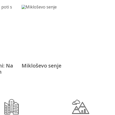
i: Na
Mikloševo senje
m