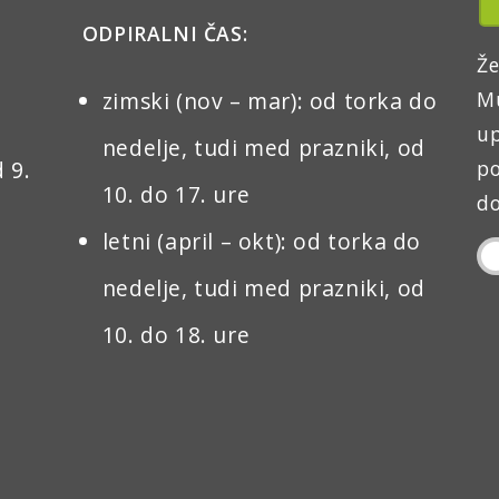
ODPIRALNI ČAS:
Že
zimski (nov – mar): od torka do
Mu
up
nedelje, tudi med prazniki, od
 9.
po
10. do 17. ure
do
letni (april – okt): od torka do
nedelje, tudi med prazniki, od
10. do 18. ure