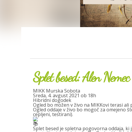
Splet besed: Alen Nemec
MIKK Murska Sobota
Sreda, 4. avgust 2021 ob 18h
Hibridni dogodek
Ogled bo možen v živo na MIKKovi terasi ali
Ogled oddaje v živo bo mogoč za omejeno šte
cepljeni, testirani).
Splet besed je spletna pogovorna oddaja, ki