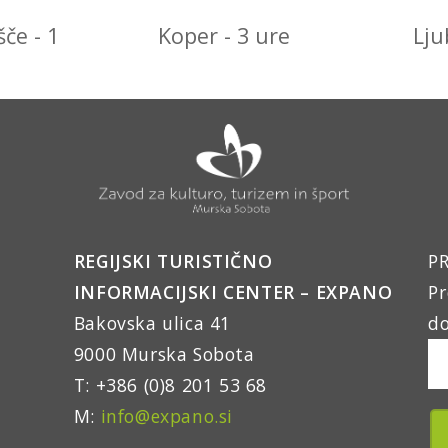
šče - 1
Koper - 3 ure
Lju
REGIJSKI TURISTIČNO
PR
INFORMACIJSKI CENTER – EXPANO
Pr
Bakovska ulica 41
do
9000 Murska Sobota
T: +386 (0)8 201 53 68
M:
info@expano.si