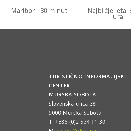
Maribor - 30 minut
Najbližje letali
ura
TURISTIČNO INFORMACIJSKI
CENTER
MURSKA SOBOTA
Slovenska ulica 38
9000 Murska Sobota
T: +386 (0)2 534 11 30
M:
tic.ms@zkts-ms.si