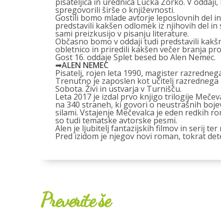
pisateljica in urednica Lučka Zorko. V oddaji
spregovorili širše o književnosti.
Gostili bomo mlade avtorje leposlovnih del in z
predstavili kakšen odlomek iz njihovih del in
sami preizkusijo v pisanju literature.
Občasno bomo v oddaji tudi predstavili kakš
obletnico in priredili kakšen večer branja pro
Gost 16. oddaje Splet besed bo Alen Nemec.
➡︎
ALEN NEMEC
Pisatelj, rojen leta 1990, magister razredne
Trenutno je zaposlen kot učitelj razredneg
Sobota. Živi in ustvarja v Turnišču.
Leta 2017 je izdal prvo knjigo trilogije Meče
na 340 straneh, ki govori o neustrašnih boje
silami. Vstajenje Mečevalca je eden redkih r
so tudi tematske avtorske pesmi.
Alen je ljubitelj fantazijskih filmov in serij t
Pred izidom je njegov novi roman, tokrat dete
Preverite še