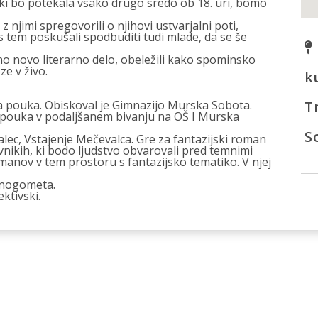
, ki bo potekala vsako drugo sredo ob 18. uri, bomo
 njimi spregovorili o njihovi ustvarjalni poti,
 s tem poskušali spodbuditi tudi mlade, da se še
no novo literarno delo, obeležili kako spominsko
ze v živo.
k
ga pouka. Obiskoval je Gimnazijo Murska Sobota.
T
a pouka v podaljšanem bivanju na OŠ I Murska
S
valec, Vstajenje Mečevalca. Gre za fantazijski roman
vnikih, ki bodo ljudstvo obvarovali pred temnimi
omanov v tem prostoru s fantazijsko tematiko. V njej
er nogometa.
ktivski.