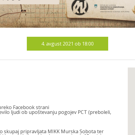
4.
avgust 2021
ob
18:00
 preko Facebook strani
vilo ljudi ob upoštevanju pogojev PCT (preboleli,
 jo skupaj pripravljata MIKK Murska Sobota ter