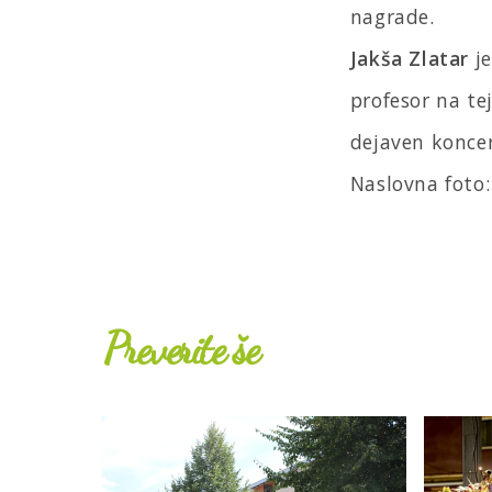
nagrade.
Jakša Zlatar
je
profesor na te
dejaven koncer
Naslovna foto:
Preverite še