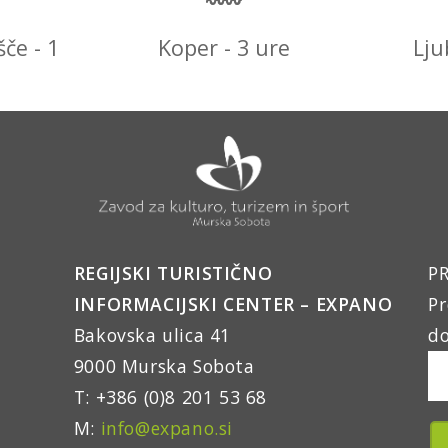
šče - 1
Koper - 3 ure
Lju
REGIJSKI TURISTIČNO
PR
INFORMACIJSKI CENTER – EXPANO
Pr
Bakovska ulica 41
do
9000 Murska Sobota
T: +386 (0)8 201 53 68
M:
info@expano.si