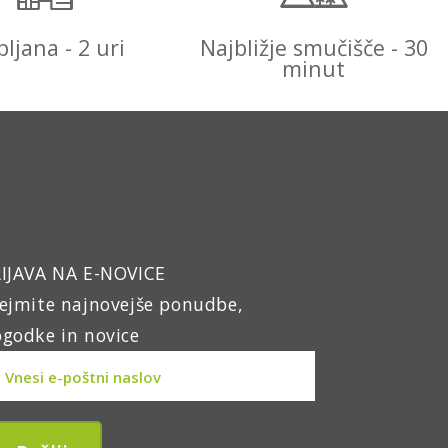
bljana - 2 uri
Najbližje smučišče - 30
minut
IJAVA NA E-NOVICE
ejmite najnovejše ponudbe,
godke in novice