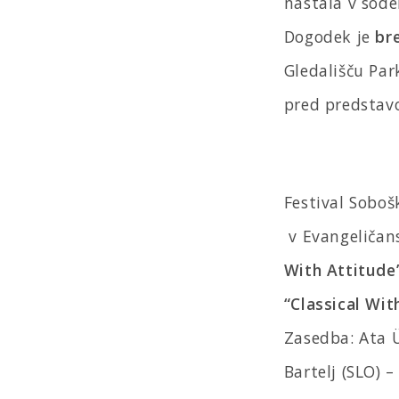
nastala v sod
Dogodek je
br
Gledališču Par
pred predstav
Festival Soboš
v Evangeličan
With Attitude
“Classical Wit
Zasedba: Ata Ü
Bartelj (SLO) –