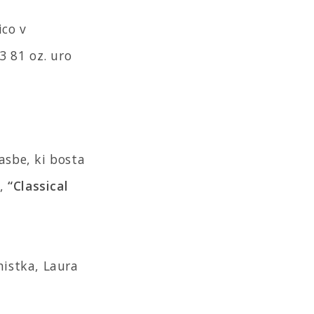
ico v
3 81 oz. uro
asbe, ki bosta
i,
“Classical
nistka, Laura