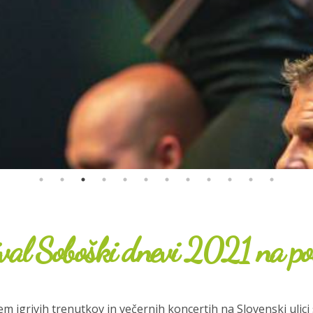
ival Soboški dnevi 2021 na pol
m igrivih trenutkov in večernih koncertih na Slovenski ulici 