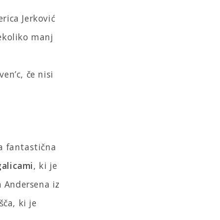
erica Jerković
nekoliko manj
en’c, če nisi
na fantastična
galicami
, ki je
a Andersena iz
ča, ki je