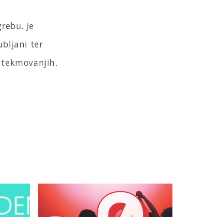
grebu. Je
ubljani ter
h tekmovanjih.