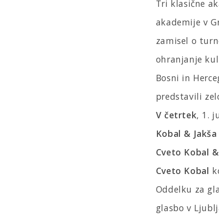
Tri klasične a
akademije v Gr
zamisel o turn
ohranjanje kult
Bosni in Herce
predstavili ze
V četrtek
, 1. 
Kobal & Jakša
Cveto Kobal &
Cveto Kobal
ko
Oddelku za gl
glasbo v Ljubl