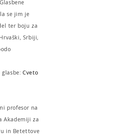
 Glasbene
a se jim je
del ter boju za
rvaški, Srbiji,
 bodo
e glasbe:
Cveto
dni profesor na
a Akademiji za
ru in Betettove