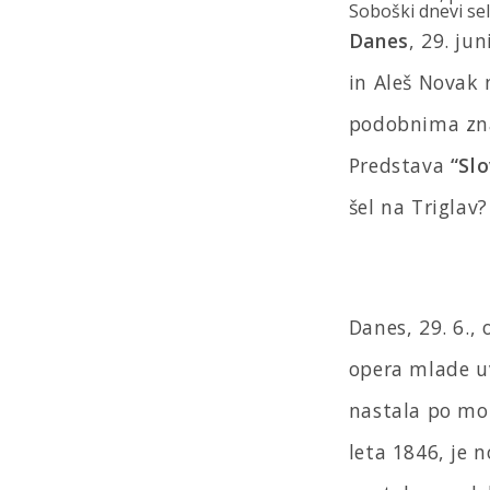
Soboški dnevi sel
Danes
, 29. ju
in Aleš Novak 
podobnima znač
Predstava
“Slo
šel na Triglav?
Danes, 29. 6.,
opera mlade uv
nastala po mot
leta 1846, je 