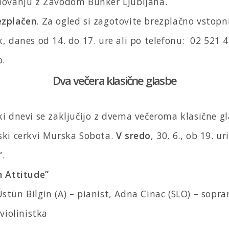
elovanju z Zavodom Bunker Ljubljana.
ezplačen
. Za ogled si zagotovite brezplačno vstopn
k, danes od 14. do 17. ure ali po telefonu: 02 521 4
o.
Dva večera klasične glasbe
ki dnevi se zaključijo z dvema večeroma klasične gl
ski cerkvi Murska Sobota.
V sredo
, 30. 6., ob 19. ur
”
.
h Attitude”
stün Bilgin (A) – pianist, Adna Cinac (SLO) – sopra
 violinistka