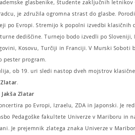
kademske glasbenike, študente zaključnih letnikov
adcu, je združila ogromna strast do glasbe. Porodil
eji po Evropi. Stremijo k popolni izvedbi klasičnih 
urne dediščine. Turnejo bodo izvedli po Sloveniji, H
govini, Kosovu, Turčiji in Franciji. V Murski Soboti
lo pester program.
julija, ob 19. uri sledi nastop dveh mojstrov klasičn
 Zlatar
.
 Jakša Zlatar
ncertira po Evropi, Izraelu, ZDA in Japonski. Je re
asbo Pedagoške fakultete Univerze v Mariboru in n
jani. Je prejemnik zlatega znaka Univerze v Maribo