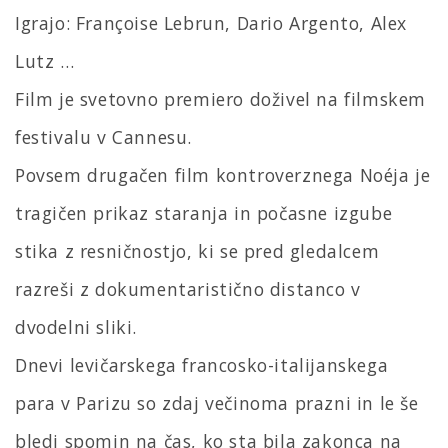
Igrajo: Françoise Lebrun, Dario Argento, Alex
Lutz …
Film je svetovno premiero doživel na filmskem
festivalu v Cannesu.
Povsem drugačen film kontroverznega Noéja je
tragičen prikaz staranja in počasne izgube
stika z resničnostjo, ki se pred gledalcem
razreši z dokumentaristično distanco v
dvodelni sliki.
Dnevi levičarskega francosko-italijanskega
para v Parizu so zdaj večinoma prazni in le še
bledi spomin na čas, ko sta bila zakonca na