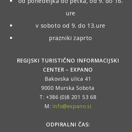
od ponedeljka do petka, od 9. do 16.
ure
v soboto od 9. do 13.ure
prazniki zaprto
REGIJSKI TURISTIČNO INFORMACIJSKI
CENTER – EXPANO
Bakovska ulica 41
9000 Murska Sobota
T: +386 (0)8 201 53 68
M:
info@expano.si
ODPIRALNI ČAS: