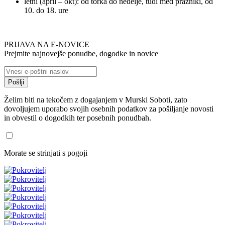
letni (april – okt): od torka do nedelje, tudi med prazniki, od
10. do 18. ure
PRIJAVA NA E-NOVICE
Prejmite najnovejše ponudbe, dogodke in novice
Želim biti na tekočem z dogajanjem v Murski Soboti, zato
dovoljujem uporabo svojih osebnih podatkov za pošiljanje novosti
in obvestil o dogodkih ter posebnih ponudbah.
Morate se strinjati s pogoji