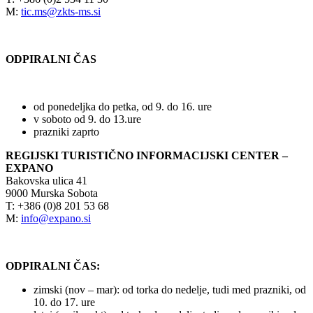
M:
tic.ms@zkts-ms.si
ODPIRALNI ČAS
od ponedeljka do petka, od 9. do 16. ure
v soboto od 9. do 13.ure
prazniki zaprto
REGIJSKI TURISTIČNO INFORMACIJSKI CENTER –
EXPANO
Bakovska ulica 41
9000 Murska Sobota
T: +386 (0)8 201 53 68
M:
info@expano.si
ODPIRALNI ČAS:
zimski (nov – mar): od torka do nedelje, tudi med prazniki, od
10. do 17. ure