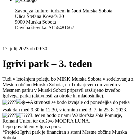
Zavod za kulturo, turizem in šport Murska Sobota
Ulica Štefana Kovača 30
9000 Murska Sobota
Davčna številka: SI 56481667
17.
julij 2023
ob
09:30
Igrivi park – 3. teden
Tudi v letošnjem poletju bo MIKK Murska Sobota v sodelovanju z
Mestno občino Murska Sobota, na Trubarjevem drevoredu v
Mestnem parku v Murski Soboti pripravil razširjeno izvedbo
Igrivega parka (aktivnosti za otroke in mladostnike).
➡︎
Aktivnosti se bodo izvajale od ponedeljka do petka
vsak dan med 9.30 in 12.30, v terminu med 3. 7. in 25. 8. 2023.
3. teden bodo z nami Waldorfska šola Pomurje,
Romani Union ter društvo MODRA LUNA.
Lepo povabljeni v Igrivi park.
*Projekt Igrivi park je financiran s strani Mestne občine Murska
Sobota.