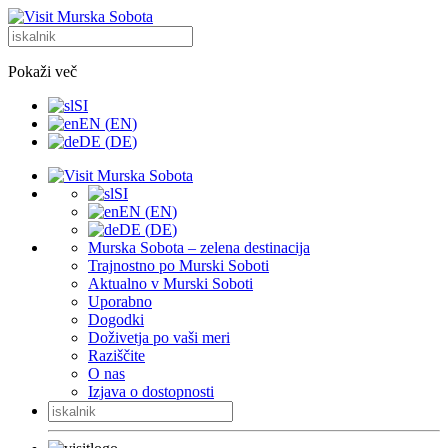
Pokaži več
SI
EN
(
EN
)
DE
(
DE
)
SI
EN
(
EN
)
DE
(
DE
)
Murska Sobota – zelena destinacija
Trajnostno po Murski Soboti
Aktualno v Murski Soboti
Uporabno
Dogodki
Doživetja po vaši meri
Raziščite
O nas
Izjava o dostopnosti