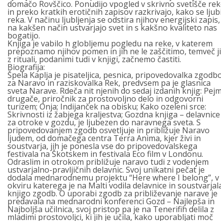
domačo Rovščico. Ponudijo vpogled v skrivno svetišče re
in preko kratkih erotičnih zapisov razkrivajo, kako se ljub
reka. V načinu ljubljenja se odstira njihov energijski zapis,
na kakšen način ustvarjajo svet in s kakšno kvaliteto nas
bogatijo.
Knjiga je vabilo h globljemu pogledu na reke, v katerem
prepoznamo njihov pomen in jih ne le zaščitimo, temveč j
z rituali, podanimi tudi v knjigi, začnemo častiti.
Biografija:
Špela Kaplja je pisateljica, pesnica, pripovedovalka zgodb
za Naravo in raziskovalka Rek, predvsem pa je glasnica
sveta Narave. Rdeča nit njenih do sedaj izdanih knjig: Pej
drugače, priročnik za prostovoljno delo in odgovorni
turizem; Onja; Indijanček na obisku; Kako ozeleni srce:
Skrivnosti iz žabjega kraljestva; Gozdna knjiga – delavnice
za otroke v gozdu, je ljubezen do naravnega sveta. S
pripovedovanjem zgodb osvetljuje in približuje Naravo
ljudem, od domačega centra Terra Anima, kjer živi in
soustvarja, jih je ponesla vse do pripovedovalskega
festivala na Škotskem in festivala Eco film v Londonu.
Odraslim in otrokom približuje naravo tudi z vodenjem
ustvarjalno-pravljičnih delavnic. Svoj unikatni pečat je
dodala mednarodnemu projektu “Here where I belong”, v
okviru katerega je na Malti vodila delavnice in soustvarjal
knjigo zgodb. O uporabi zgodb za približevanje narave je
predavala na mednarodni konferenci Gozd – Najlepša in
Najboljša učilnica, svoj pristop pa je na Tenerifih delila z
mladimi prostovoljci, ki jih je učila, kako uporabljati moč