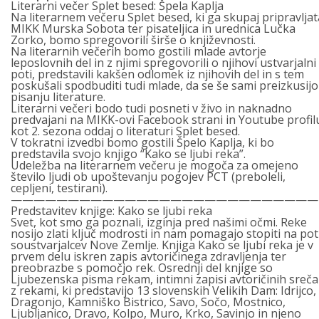
Literarni večer Splet besed: Špela Kaplja
Na literarnem večeru Splet besed, ki ga skupaj pripravljat
MIKK Murska Sobota ter pisateljica in urednica Lučka
Zorko, bomo spregovorili širše o književnosti.
Na literarnih večerih bomo gostili mlade avtorje
leposlovnih del in z njimi spregovorili o njihovi ustvarjalni
poti, predstavili kakšen odlomek iz njihovih del in s tem
poskušali spodbuditi tudi mlade, da se še sami preizkusijo
pisanju literature.
Literarni večeri bodo tudi posneti v živo in naknadno
predvajani na MIKK-ovi Facebook strani in Youtube profil
kot 2. sezona oddaj o literaturi Splet besed.
V tokratni izvedbi bomo gostili Špelo Kaplja, ki bo
predstavila svojo knjigo “Kako se ljubi reka”.
Udeležba na literarnem večeru je mogoča za omejeno
število ljudi ob upoštevanju pogojev PCT (preboleli,
cepljeni, testirani).
———————————————————————————
Predstavitev knjige: Kako se ljubi reka
Svet, kot smo ga poznali, izginja pred našimi očmi. Reke
nosijo zlati ključ modrosti in nam pomagajo stopiti na pot
soustvarjalcev Nove Zemlje. Knjiga Kako se ljubi reka je v
prvem delu iskren zapis avtoričinega zdravljenja ter
preobrazbe s pomočjo rek. Osrednji del knjige so
Ljubezenska pisma rekam, intimni zapisi avtoričinih sreča
z rekami, ki predstavijo 13 slovenskih Velikih Dam: Idrijco,
Dragonjo, Kamniško Bistrico, Savo, Sočo, Mostnico,
Ljubljanico, Dravo, Kolpo, Muro, Krko, Savinjo in njeno