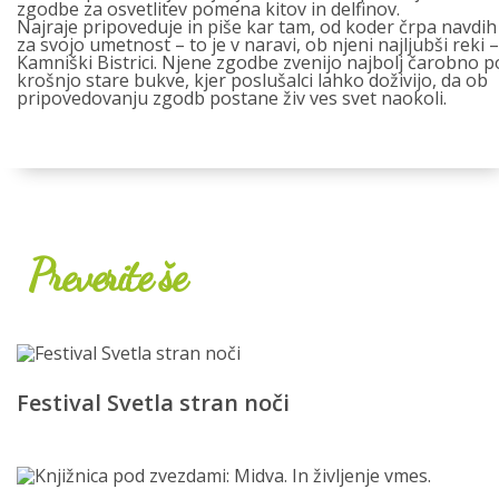
zgodbe za osvetlitev pomena kitov in delfinov.
Najraje pripoveduje in piše kar tam, od koder črpa navdih
za svojo umetnost – to je v naravi, ob njeni najljubši reki –
Kamniški Bistrici. Njene zgodbe zvenijo najbolj čarobno p
krošnjo stare bukve, kjer poslušalci lahko doživijo, da ob
pripovedovanju zgodb postane živ ves svet naokoli.
Preverite še
Festival Svetla stran noči