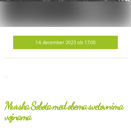
14.
december 2023
ob
17:00
Murska Sobota med obema svetovnima
vojnama