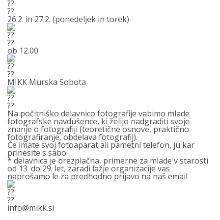
26.2. in 27.2. (ponedeljek in torek)
ob 12.00
MIKK Murska Sobota
Na počitniško delavnico fotografije vabimo mlade
fotografske navdušence, ki želijo nadgraditi svoje
znanje o fotografiji (teoretične osnove, praktično
fotografiranje, obdelava fotografij).
Če imate svoj fotoaparat ali pametni telefon, ju kar
prinesite s sabo.
* delavnica je brezplačna, primerne za mlade v starosti
od 13. do 29. let, zaradi lažje organizacije vas
naprošamo le za predhodno prijavo na naš email
info@mikk.si