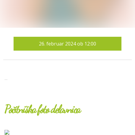
26.
februar 2024
ob
12:00
Počitniška foto delavnica