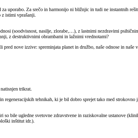
l za uporabo. Za srečo in harmonijo ni bližnjic in tudi ne instantnih reš
 z istimi vprašanji.
 odnosi (soodvisnost, nasilje, zlorabe,…), z lastnimi nezdravimi psihičn
čanji, z destruktivnimi obrambami in lažnimi vrednotami?
li pred nove izzive: spreminjata planet in družbo, naše odnose in naše 
atisnjen trikrat.
 regeneracijskih tehnikah, ki je bil dobro sprejet tako med strokovno ja
 Viri so bile ugledne svetovne zdravstvene in raziskovalne ustanove (kl
ški inštitut idr.).