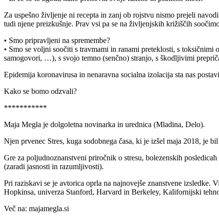
Za uspešno življenje ni recepta in zanj ob rojstvu nismo prejeli navodi
tudi njene preizkušnje. Prav vsi pa se na življenjskih križiščih soočimo
• Smo pripravljeni na spremembe?
• Smo se voljni soočiti s travmami in ranami preteklosti, s toksičnimi
samogovori, …), s svojo temno (senčno) stranjo, s škodljivimi prepri
Epidemija koronavirusa in nenaravna socialna izolacija sta nas postavi
Kako se bomo odzvali?
***********
Maja Megla je dolgoletna novinarka in urednica (Mladina, Delo).
Njen prvenec Stres, kuga sodobnega časa, ki je izšel maja 2018, je bil n
Gre za poljudnoznanstveni priročnik o stresu, bolezenskih posledicah in
(zaradi jasnosti in razumljivosti).
Pri raziskavi se je avtorica oprla na najnovejše znanstvene izsledke.
Hopkinsa, univerza Stanford, Harvard in Berkeley, Kalifornijski tehnolo
Več na: majamegla.si