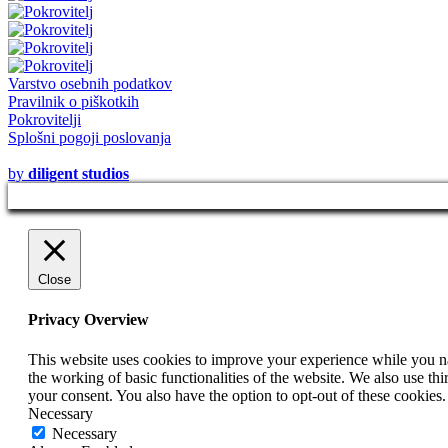
Varstvo osebnih podatkov
Pravilnik o piškotkih
Pokrovitelji
Splošni pogoji poslovanja
© 2020 - 2021
by
diligent studios
Close
Privacy Overview
This website uses cookies to improve your experience while you nav
the working of basic functionalities of the website. We also use t
your consent. You also have the option to opt-out of these cookies
Necessary
Necessary