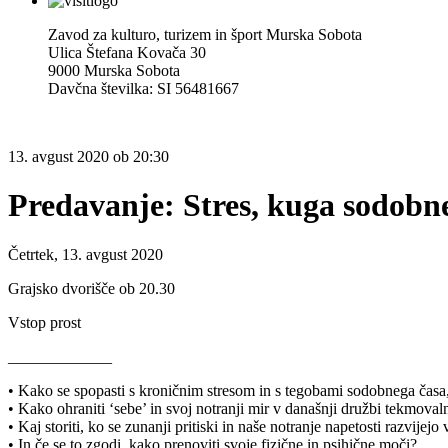
Zavod za kulturo, turizem in šport Murska Sobota
Ulica Štefana Kovača 30
9000 Murska Sobota
Davčna številka: SI 56481667
13.
avgust 2020
ob
20:30
Predavanje: Stres, kuga sodobn
Četrtek, 13. avgust 2020
Grajsko dvorišče ob 20.30
Vstop prost
_____________
• Kako se spopasti s kroničnim stresom in s tegobami sodobnega časa,
• Kako ohraniti ‘sebe’ in svoj notranji mir v današnji družbi tekmoval
• Kaj storiti, ko se zunanji pritiski in naše notranje napetosti razvije
• In če se to zgodi, kako prenoviti svoje fizične in psihične moči?