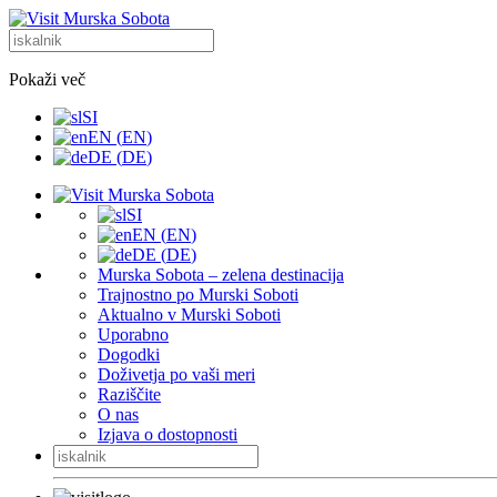
Pokaži več
SI
EN
(
EN
)
DE
(
DE
)
SI
EN
(
EN
)
DE
(
DE
)
Murska Sobota – zelena destinacija
Trajnostno po Murski Soboti
Aktualno v Murski Soboti
Uporabno
Dogodki
Doživetja po vaši meri
Raziščite
O nas
Izjava o dostopnosti