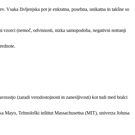
itev. Vsaka življenjska pot je enkratna, posebna, unikatna in takšne so
imi vzorci (nemoč, odvisnosti, nizka samopodoba, negativni notranji
vrednote.
vnostjo (zaradi verodostojnosti in zanesljivosti) kot tudi med bralci
inika Mayo, Tehnološki inštitut Massachusettsa (MIT), univerza Johnsa