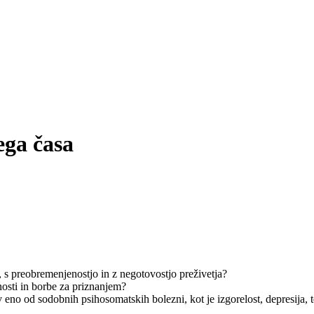
ega časa
 s preobremenjenostjo in z negotovostjo preživetja?
nosti in borbe za priznanjem?
jo v eno od sodobnih psihosomatskih bolezni, kot je izgorelost, depresija,