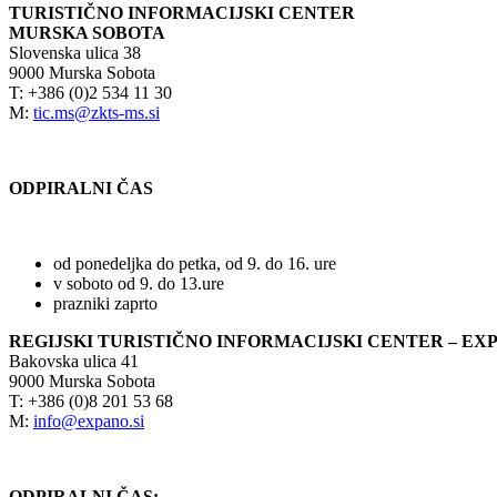
TURISTIČNO INFORMACIJSKI CENTER
MURSKA SOBOTA
Slovenska ulica 38
9000 Murska Sobota
T: +386 (0)2 534 11 30
M:
tic.ms@zkts-ms.si
ODPIRALNI ČAS
od ponedeljka do petka, od 9. do 16. ure
v soboto od 9. do 13.ure
prazniki zaprto
REGIJSKI TURISTIČNO INFORMACIJSKI CENTER – EX
Bakovska ulica 41
9000 Murska Sobota
T: +386 (0)8 201 53 68
M:
info@expano.si
ODPIRALNI ČAS: