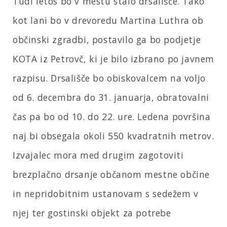
Tudi letos bo v mestu stalo drsališče. Tako
kot lani bo v drevoredu Martina Luthra ob
občinski zgradbi, postavilo ga bo podjetje
KOTA iz Petrovč, ki je bilo izbrano po javnem
razpisu. Drsališče bo obiskovalcem na voljo
od 6. decembra do 31. januarja, obratovalni
čas pa bo od 10. do 22. ure. Ledena površina
naj bi obsegala okoli 550 kvadratnih metrov.
Izvajalec mora med drugim zagotoviti
brezplačno drsanje občanom mestne občine
in nepridobitnim ustanovam s sedežem v
njej ter gostinski objekt za potrebe