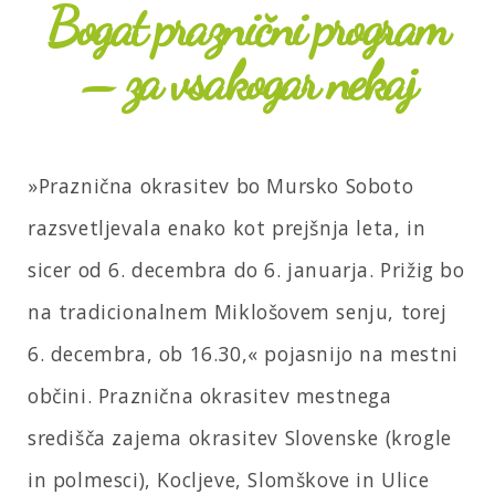
Bogat praznični program
– za vsakogar nekaj
»Praznična okrasitev bo Mursko Soboto
razsvetljevala enako kot prejšnja leta, in
sicer od 6. decembra do 6. januarja. Prižig bo
na tradicionalnem Miklošovem senju, torej
6. decembra, ob 16.30,« pojasnijo na mestni
občini. Praznična okrasitev mestnega
središča zajema okrasitev Slovenske (krogle
in polmesci), Kocljeve, Slomškove in Ulice