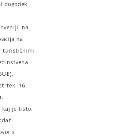
ni dogodek
oveniji, na
zacija na
 turističnimi
 edinstvena
(SUE)
.
trtek, 16.
a.
kaj je tisto,
odati.
ovor s