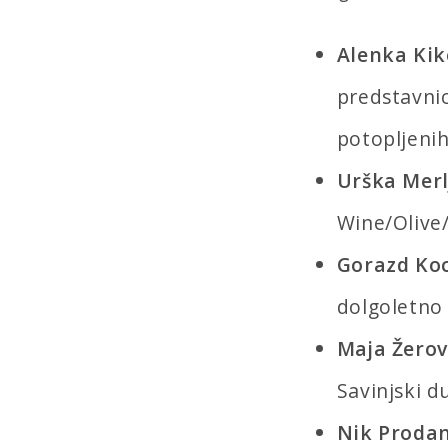
Alenka Kik
predstavnic
potopljenih
Urška Merl
Wine/Olive/
Gorazd Ko
dolgoletno 
Maja Žerov
Savinjski d
Nik Proda