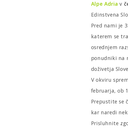
Alpe Adria
v
če
Edinstvena Slov
Pred nami je 33
katerem se tra
osrednjem razs
ponudniki na r
doživetja Slov
V okviru sprem
februarja, ob 
Prepustite se 
kar naredi nek
Prisluhnite zg