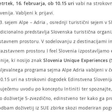
trtek, 16. februarja, ob 10.15 uri
vabi na strokov
enija. Vabljeni k prijavi.
. sejem Alpe – Adria , osrednji turistični sejem v Sl
dicionalno predstavlja Slovenska turistična organi
tavnem prostoru. V sodelovanju z destinacijami in
azstavnem prostoru I feel Slovenia izpostavljamo
enije, ki nosijo znak
Slovenia Unique Experiences 
ljevalnega programa sejma Alpe Adria vabljeni v če
10.15 uri na strokovni dogodek Edinstvena Slovenij
čuječemu uvodu po konceptu Intiniti ter spoznajte, 
o doživetje 5-zvezdično, edinstveno ter kako ga pr
odbam doživetij iz SUE zbirke skozi moderiran pog