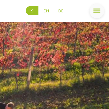
SI
EN
DE