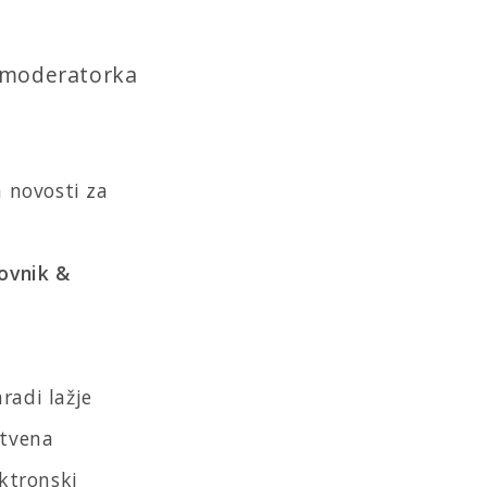
n moderatorka
n novosti za
ovnik &
aradi lažje
stvena
ektronski