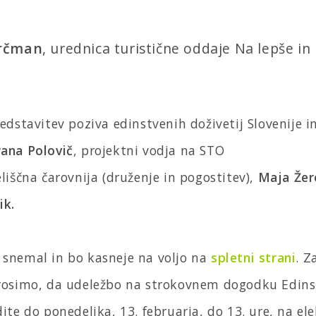
rčman
, urednica turistične oddaje Na lepše i
redstavitev poziva edinstvenih doživetij Slovenije i
ana Polovič
, projektni vodja na STO
eliščna čarovnija (druženje in pogostitev),
Maja Žer
ik.
 snemal in bo kasneje na voljo na
spletni strani
. Z
prosimo, da udeležbo na strokovnem dogodku Edin
dite do ponedeljka, 13. februarja, do 13. ure, na el