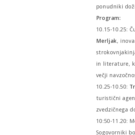
ponudniki doži
Program:
10.15-10.25: Č
Merljak
, inov
strokovnjakinj
in literature, 
večji navzočno
10.25-10.50:
Tr
turistični age
zvedzičnega do
10:50-11.20: M
Sogovorniki b