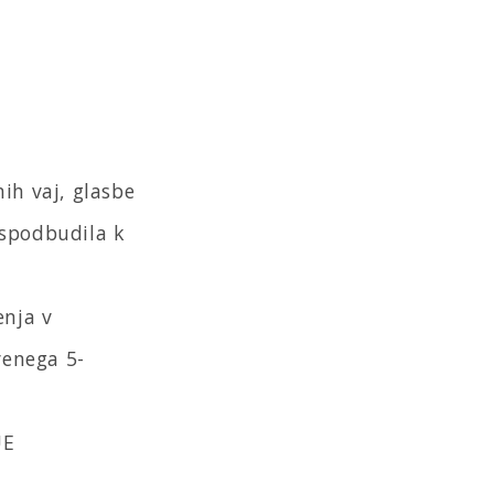
ih vaj, glasbe
, spodbudila k
enja v
venega 5-
UE