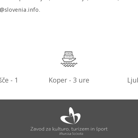
@slovenia.info.
šče - 1
Koper - 3 ure
Lju