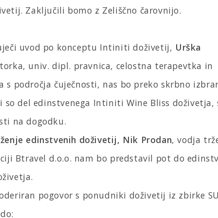
vetij. Zaključili bomo z Zeliščno čarovnijo.
uječi uvod po konceptu Intiniti doživetij,
Urška
atorka, univ. dipl. pravnica, celostna terapevtka in
a s področja čuječnosti, nas bo preko skrbno izbran
ki so del edinstvenega Intiniti Wine Bliss doživetja
sti na dogodku.
ženje edinstvenih doživetij, Nik Prodan
, vodja trž
nciji Btravel d.o.o. nam bo predstavil pot do edinst
živetja.
oderiran pogovor s ponudniki doživetij iz zbirke S
odo: