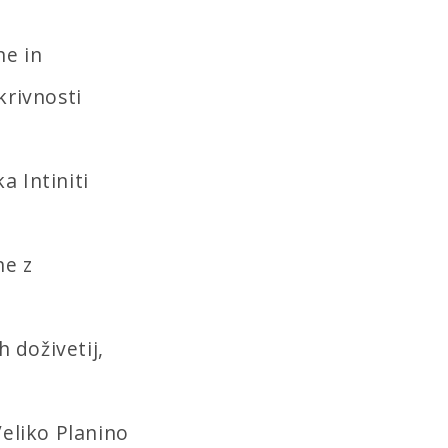
ne in
krivnosti
ka Intiniti
ne z
h doživetij,
Veliko Planino