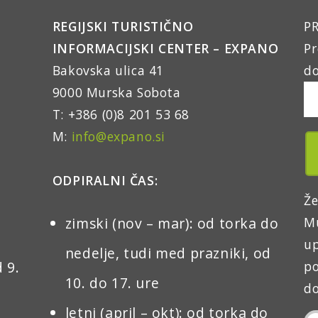
REGIJSKI TURISTIČNO
PR
INFORMACIJSKI CENTER – EXPANO
Pr
Bakovska ulica 41
do
9000 Murska Sobota
T: +386 (0)8 201 53 68
M:
info@expano.si
ODPIRALNI ČAS:
Že
zimski (nov – mar): od torka do
Mu
up
nedelje, tudi med prazniki, od
 9.
po
10. do 17. ure
do
letni (april – okt): od torka do