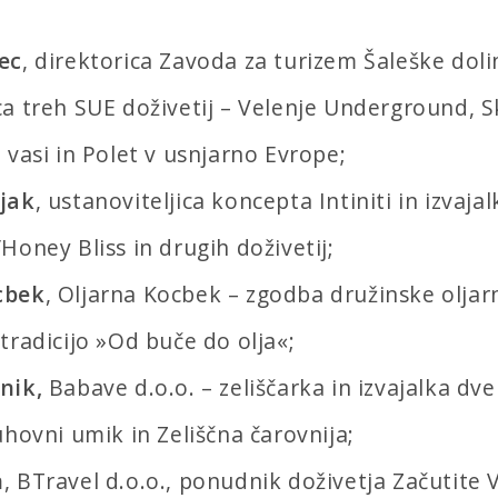
ec
, direktorica Zavoda za turizem Šaleške doli
a treh SUE doživetij – Velenje Underground, S
 vasi in Polet v usnjarno Evrope;
jak
, ustanoviteljica koncepta Intiniti in izvajal
Honey Bliss in drugih doživetij;
cbek
, Oljarna Kocbek – zgodba družinske oljar
tradicijo »Od buče do olja«;
nik,
Babave d.o.o. – zeliščarka in izvajalka dve
uhovni umik in Zeliščna čarovnija;
n
, BTravel d.o.o., ponudnik doživetja Začutite 